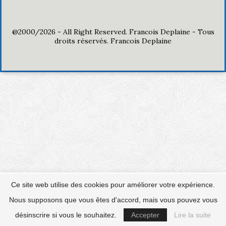
@2000/2026 - All Right Reserved. Francois Deplaine - Tous
droits réservés. Francois Deplaine
This website uses cookies to improve your experience.
Ce site web utilise des cookies pour améliorer votre expérience.
We'll assume you're ok with this, but you can opt-out if you
Nous supposons que vous êtes d'accord, mais vous pouvez vous
wish.
Cookie settings
ACCEPT
désinscrire si vous le souhaitez.
Accepter
Lire la suite