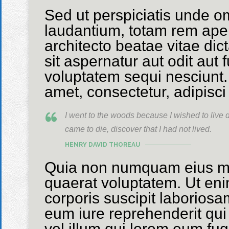
Sed ut perspiciatis unde o
laudantium, totam rem aperi
architecto beatae vitae di
sit aspernatur aut odit aut
voluptatem sequi nesciunt.
amet, consectetur, adipisci 
I went to the woods because I wished to live del
came to die, discover that I had not lived.
HENRY DAVID THOREAU
Quia non numquam eius mo
quaerat voluptatem. Ut en
corporis suscipit laborios
eum iure reprehenderit qui 
vel illum qui lorem eum fug