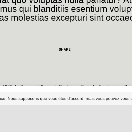
imus qui blanditiis esentium volup
as molestias excepturi sint occaec
SHARE
All Right Reserved. Francois Deplaine - Tous droits réservés. Fra
erience. We'll assume you're ok with this, but you can opt-out 
ence. Nous supposons que vous êtes d'accord, mais vous pouvez vous dé
- All Right Reserved. Francois Deplaine - Tous droits réservés. Franc
BACK TO TOP