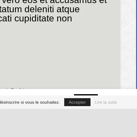
tatum deleniti atque
ati cupiditate non
ncois Deplaine
if you wish.
Cookie settings
ACCEPT
sinscrire si vous le souhaitez.
Accepter
Lire la suite
Politique de confidentialité et de cookies
ois Deplaine