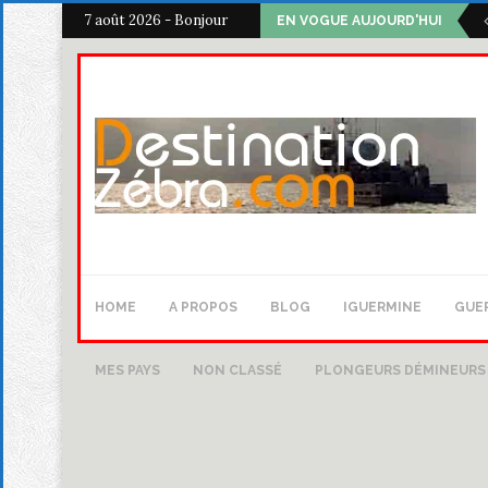
7 août 2026 - Bonjour
EN VOGUE AUJOURD'HUI
HOME
A PROPOS
BLOG
IGUERMINE
GUER
MES PAYS
NON CLASSÉ
PLONGEURS DÉMINEURS