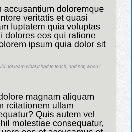
tem accusantium doloremque
tore veritatis et quasi
am luptatem quia voluptas
i dolores eos qui ratione
olorem ipsum quia dolor sit
ould not learn what it had to teach, and not, when I
t dolore magnam aliquam
 rcitationem ullam
sequatur? Quis autem vel
ihil molestiae consequatur,
At vero eos et accusamus et