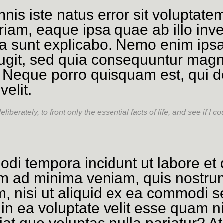
mnis iste natus error sit volupta
am, eaque ipsa quae ab illo inven
cta sunt explicabo. Nemo enim ips
 fugit, sed quia consequuntur magn
 Neque porro quisquam est, qui d
velit.
iberately, to front only the essential facts of life, and see if I c
di tempora incidunt ut labore e
im ad minima veniam, quis nostrum
am, nisi ut aliquid ex ea commodi 
in ea voluptate velit esse quam n
iat quo voluptas nulla pariatur? 