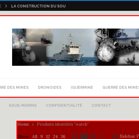
LA CONSTRUCTION DU SOUS-MARIN Q-244
LE GYMNOTE S265
S-62 TONINA
LES SOUS-MARINS DE LA CLASSE DAPHNE
LE SOUS MARIN GYMNOTE, PREMIÈRE EUROPÉENNE
AVANT LE REDOUTABLE, LE GYMNOTE
LA MINERVE EN PATROUILLE
1968: L’ANNÉE OÙ QUATRE SOUS-MARINS SONT DISPARUS MYST
DESTINATIONZEBRA GALLERY
RE DES MINES
DRONOIDES
IGUERMINE
GUERRE DES MINE
SOUS-MARINS
CONFIDENTIALITÉ
CONTACT
Home
Produits identifiés “watch”
Sidebar F
Show
All
9
12
24
36