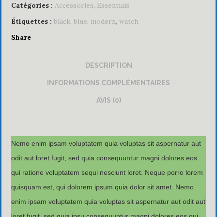
Catégories :
Accessories
,
Essentials
Étiquettes :
black
,
blue
,
modern
,
watch
Share
DESCRIPTION
INFORMATIONS COMPLÉMENTAIRES
AVIS (0)
Nemo enim ipsam voluptatem quia voluptas sit aspernatur aut
odit aut loret fugit, sed quia consequuntur magni dolores eos
qui ratione voluptatem sequi nesciunt loret. Neque porro lorem
quisquam est, qui dolorem ipsum quia dolor sit amet. Nemo
enim ipsam voluptatem quia voluptas sit aspernatur aut odit aut
loret fugit, sed quia ipsu consequuntur magni dolores eos qui