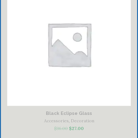
Black Eclipse Glass
Accessories
,
Decoration
$
36.00
$
27.00