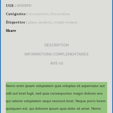
UGS :
00135PD
Catégories :
Accessories
,
Decoration
Étiquettes :
glass
,
modern
,
round
,
women
Share
DESCRIPTION
INFORMATIONS COMPLÉMENTAIRES
AVIS (0)
Nemo enim ipsam voluptatem quia voluptas sit aspernatur aut
odit aut loret fugit, sed quia consequuntur magni dolores eos
qui ratione voluptatem sequi nesciunt loret. Neque porro lorem
quisquam est, qui dolorem ipsum quia dolor sit amet. Nemo