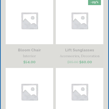
-29%
Bloom Chair
Lift Sunglasses
Interior
Accessories
,
Decoration
$
54.00
$
85.00
$
60.00