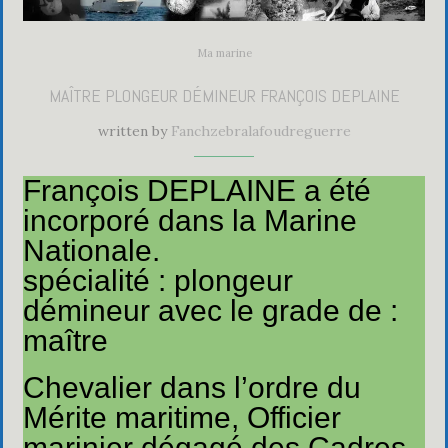
Ma marine
MAÎTRE PLONGEUR DÉMINEUR FRANÇOIS DEPLAINE
written by
Fanchzebralafoudreguerre
François DEPLAINE a été
incorporé dans la Marine
Nationale.
spécialité : plongeur
démineur avec le grade de :
maître
Chevalier dans l’ordre du
Mérite maritime, Officier
marinier dégagé des Cadres