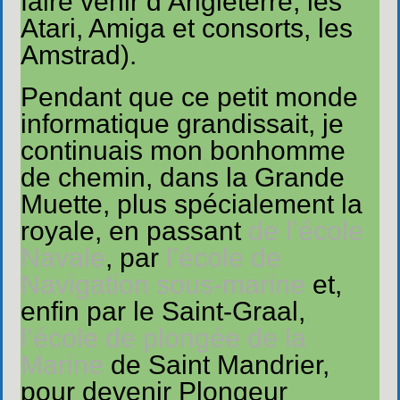
faire venir d’Angleterre, les
Atari, Amiga et consorts, les
Amstrad).
Pendant que ce petit monde
informatique grandissait, je
continuais mon bonhomme
de chemin, dans la Grande
Muette, plus spécialement la
royale, en passant
de l’école
Navale
, par
l’école de
Navigation sous-marine
et,
enfin par le Saint-Graal,
l’école de plongée de la
Marine
de Saint Mandrier,
pour devenir Plongeur