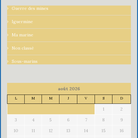
Guerre des mines
Iguermine
Ma marine
Non classé
Sous-marins
août 2026
L
M
M
J
V
S
D
1
2
3
4
5
6
7
8
9
10
11
12
13
14
15
16