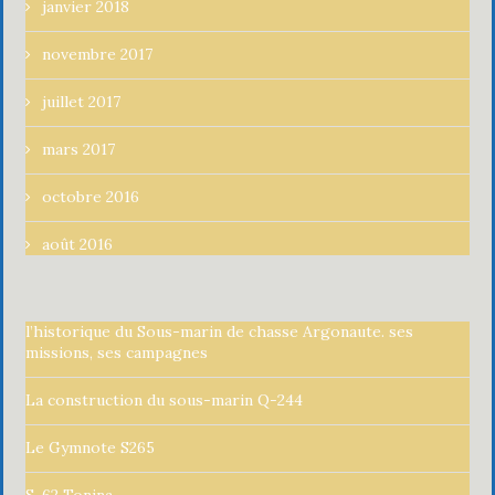
janvier 2018
novembre 2017
juillet 2017
mars 2017
octobre 2016
août 2016
l’historique du Sous-marin de chasse Argonaute. ses
missions, ses campagnes
La construction du sous-marin Q-244
Le Gymnote S265