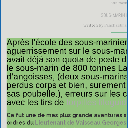
Sous-marin
SOUS-MARIN 
written by
Fanchzebral
Après l’école des sous-marinier
aguerrissement sur le sous-mar
avait déjà son quota de poste de
le sous-marin de 800 tonnes La
d’angoisses, (deux sous-marins 
perdus corps et bien, surement
sas poubelle.), erreurs sur les
avec les tirs de
torpilles filogui
Ce fut une de mes plus grande aventures s
ordres du
Lieutenant de Vaisseau
Georges