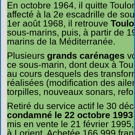
En octobre 1964, il quitte Toul
affecté à la 2e escadrille de s
1er août 1968, il retrouve
Toulo
sous-marins, puis, à partir de 1
marins de la Méditerranée.
Plusieurs
grands carénages
vo
ce sous-marin, dont deux à Tou
au cours desquels des transfor
réalisées (modification des ail
torpilles, nouveaux sonars, refo
Retiré du service actif le 30 dé
condamné le 22 octobre 1993
mis en vente le 21 février 1995
à Lorient. Achetée 166 999 fran