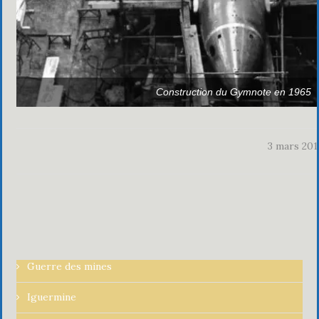
Construction du Gymnote en 1965
3 mars 201
Guerre des mines
Iguermine