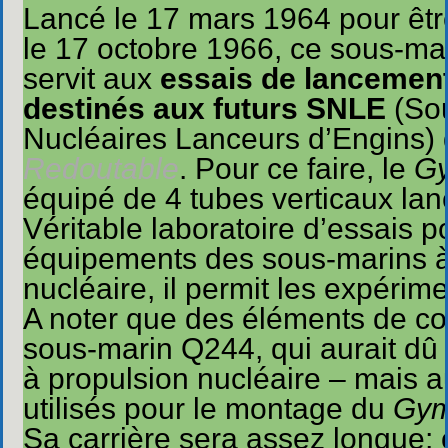
Lancé le 17 mars 1964 pour êtr
le 17 octobre 1966, ce sous-ma
servit aux
essais de lancement
destinés aux futurs SNLE
(So
Nucléaires Lanceurs d’Engins) d
Redoutable
. Pour ce faire, le
G
équipé de 4 tubes verticaux lan
Véritable laboratoire d’essais p
équipements des sous-marins à
nucléaire, il permit les expéri
A noter que des éléments de co
sous-marin Q244, qui aurait dû 
à propulsion nucléaire – mais 
utilisés pour le montage du
Gym
Sa carrière sera assez longue; 