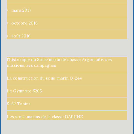
mars 2017
octobre 2016
août 2016
l’historique du Sous-marin de chasse Argonaute. ses
missions, ses campagnes
La construction du sous-marin Q-244
Le Gymnote S265
S-62 Tonina
Les sous-marins de la classe DAPHNE